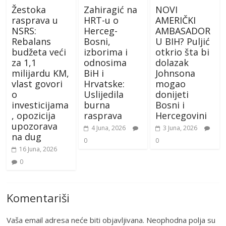
Žestoka
Zahiragić na
NOVI
rasprava u
HRT-u o
AMERIČKI
NSRS:
Herceg-
AMBASADOR
Rebalans
Bosni,
U BIH? Puljić
budžeta veći
izborima i
otkrio šta bi
za 1,1
odnosima
dolazak
milijardu KM,
BiH i
Johnsona
vlast govori
Hrvatske:
mogao
o
Uslijedila
donijeti
investicijama
burna
Bosni i
, opozicija
rasprava
Hercegovini
upozorava
4 Juna, 2026
3 Juna, 2026
na dug
0
0
16 Juna, 2026
0
Komentariši
Vaša email adresa neće biti objavljivana.
Neophodna polja su