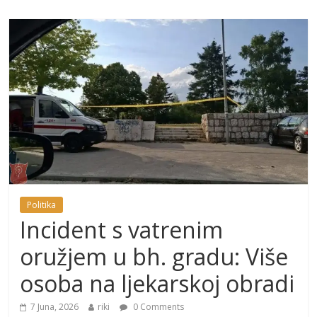
Politika
Incident s vatrenim
oružjem u bh. gradu: Više
osoba na ljekarskoj obradi
7 Juna, 2026
riki
0 Comments