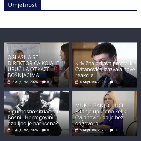
Umjetnost
OGLASILA SE
DIREKTORICA KOJA JE
Krivična prijava protiv Ilije
URUČILA OTKAZE
Cvitanovića izazvala nove
BOŠNJACIMA
reakcije
6 Augusta, 2026
0
6 Augusta, 2026
0
MUK U BANJOJ LUCI:
Sigurnosna situacija u
Pitanje upućeno Željki
Bosni i Hercegovini
Cvijanović i dalje bez
ozbiljno je narušena?
odgovora
5 Augusta, 2026
0
5 Augusta, 2026
0