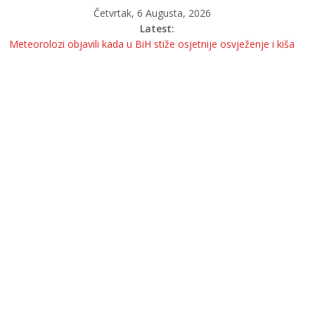
Četvrtak, 6 Augusta, 2026
Latest:
Meteorolozi objavili kada u BiH stiže osjetnije osvježenje i kiša
OGLASILA SE DIREKTORICA KOJA JE URUČILA OTKAZE
BOŠNJACIMA
Krivična prijava protiv Ilije Cvitanovića izazvala nove reakcije
Sigurnosna situacija u Bosni i Hercegovini ozbiljno je narušena?
MUK U BANJOJ LUCI: Pitanje upućeno Željki Cvijanović i dalje bez
odgovora