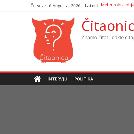
Četvrtak, 6 Augusta, 2026
Latest:
Meteorolozi objav
OGLASILA SE DI
Krivična prijava p
Čitaoni
Sigurnosna situac
MUK U BANJOJ LUC
Znamo čitati, dakle čita
INTERVJU
POLITIKA