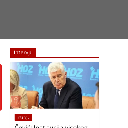
Intervju
Intervju
Čović: Institucija visokog
e