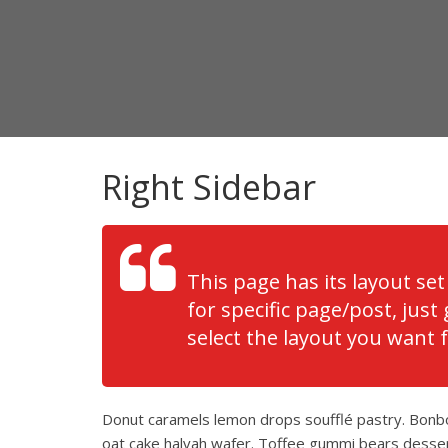
Right Sidebar
This page has its layout set
for specific page/post, jus
select the layout you want 
Donut caramels lemon drops soufflé pastry. Bonbo
oat cake halvah wafer. Toffee gummi bears dessert