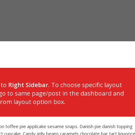
 to
Right Sidebar
. To choose specific layout
t go to same page/post in the dashboard and
from layout option box.
n toffee pie applicake sesame snaps. Danish pie danish topping
 cupcake. Candy jelly beans caramels chocolate bar tart liquoric