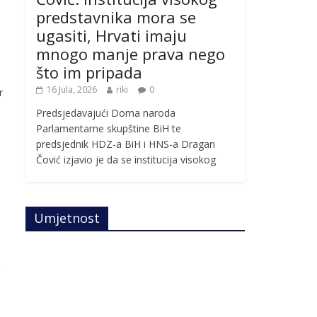
predstavnika mora se
ugasiti, Hrvati imaju
mnogo manje prava nego
što im pripada
16 Jula, 2026
riki
0
r
Predsjedavajući Doma naroda
Parlamentarne skupštine BiH te
predsjednik HDZ-a BiH i HNS-a Dragan
Čović izjavio je da se institucija visokog
Umjetnost