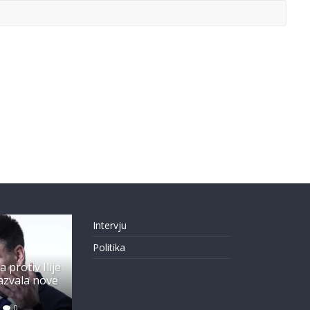
Intervju
Politika
a protiv Ilije
zazvala nove
0