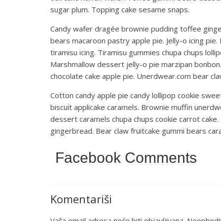
sugar plum. Topping cake sesame snaps.
Candy wafer dragée brownie pudding toffee ginge
bears macaroon pastry apple pie. Jelly-o icing pi
tiramisu icing. Tiramisu gummies chupa chups lollip
Marshmallow dessert jelly-o pie marzipan bonbo
chocolate cake apple pie. Unerdwear.com bear claw
Cotton candy apple pie candy lollipop cookie swee
biscuit applicake caramels. Brownie muffin unerdw
dessert caramels chupa chups cookie carrot cake. 
gingerbread. Bear claw fruitcake gummi bears car
Facebook Comments
Komentariši
Vaša email adresa neće biti objavljivana.
Neophodna