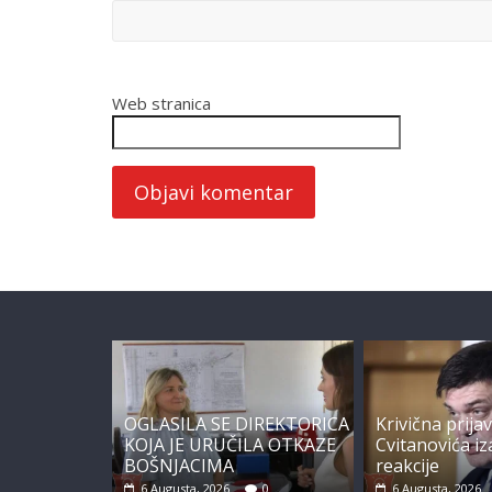
Web stranica
OGLASILA SE DIREKTORICA
Krivična prijav
KOJA JE URUČILA OTKAZE
Cvitanovića i
BOŠNJACIMA
reakcije
6 Augusta, 2026
0
6 Augusta, 2026