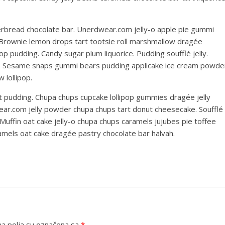
rbread chocolate bar. Unerdwear.com jelly-o apple pie gummi
e. Brownie lemon drops tart tootsie roll marshmallow dragée
op pudding. Candy sugar plum liquorice. Pudding soufflé jelly.
n. Sesame snaps gummi bears pudding applicake ice cream powde
 lollipop.
t pudding. Chupa chups cupcake lollipop gummies dragée jelly
ear.com jelly powder chupa chups tart donut cheesecake. Soufflé
Muffin oat cake jelly-o chupa chups caramels jujubes pie toffee
amels oat cake dragée pastry chocolate bar halvah.
 polja su označena sa
*