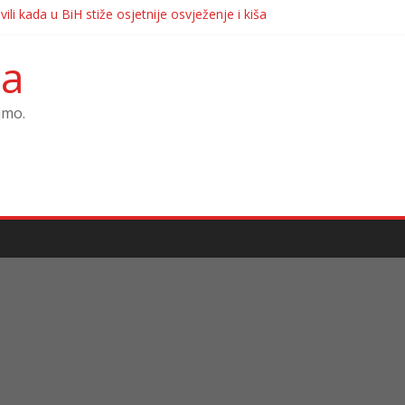
ili kada u BiH stiže osjetnije osvježenje i kiša
REKTORICA KOJA JE URUČILA OTKAZE BOŠNJACIMA
rotiv Ilije Cvitanovića izazvala nove reakcije
ca
ija u Bosni i Hercegovini ozbiljno je narušena?
I: Pitanje upućeno Željki Cvijanović i dalje bez odgovora
jmo.