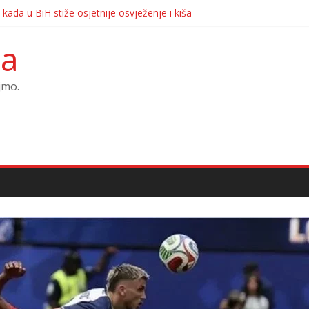
 kada u BiH stiže osjetnije osvježenje i kiša
KTORICA KOJA JE URUČILA OTKAZE BOŠNJACIMA
iv Ilije Cvitanovića izazvala nove reakcije
ca
a u Bosni i Hercegovini ozbiljno je narušena?
Pitanje upućeno Željki Cvijanović i dalje bez odgovora
jmo.