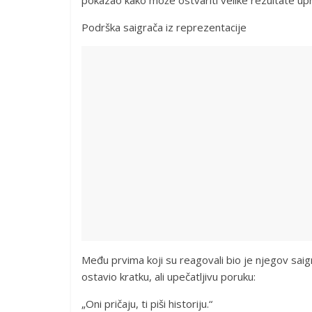
pokazao kako može ostvariti velike rezultate u
Podrška saigrača iz reprezentacije
Među prvima koji su reagovali bio je njegov saig
ostavio kratku, ali upečatljivu poruku:
„Oni pričaju, ti piši historiju.“