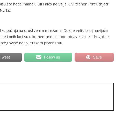
išu šta hoće, nama u BiH niko ne valja. Ovi treneri i ‘stručnjaci’
Nurkić.
iku pažnju na društvenim mrežama. Dok je veliki broj navijača
 je i onih koji su u komentarima ispod objave iznijeli drugačije
ercegovine na Svjetskom prvenstvu.
Tweet
Follow us
Save