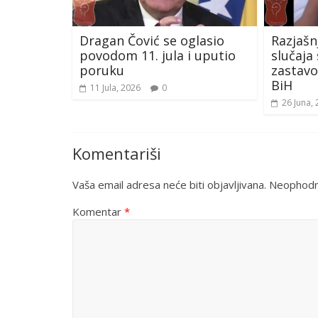
Dragan Čović se oglasio
Razjašn
povodom 11. jula i uputio
slučaja
poruku
zastav
BiH
11 Jula, 2026
0
26 Juna,
Komentariši
Vaša email adresa neće biti objavljivana.
Neophodna
Komentar
*