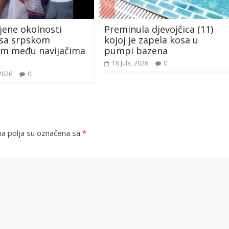
jene okolnosti
Preminula djevojčica (11)
 sa srpskom
kojoj je zapela kosa u
om među navijačima
pumpi bazena
18 Jula, 2026
0
 2026
0
 polja su označena sa
*