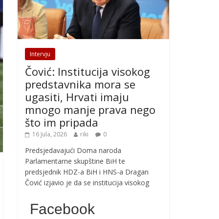
Intervju
Čović: Institucija visokog
predstavnika mora se
ugasiti, Hrvati imaju
mnogo manje prava nego
što im pripada
16 Jula, 2026
riki
0
Predsjedavajući Doma naroda
Parlamentarne skupštine BiH te
predsjednik HDZ-a BiH i HNS-a Dragan
Čović izjavio je da se institucija visokog
Facebook