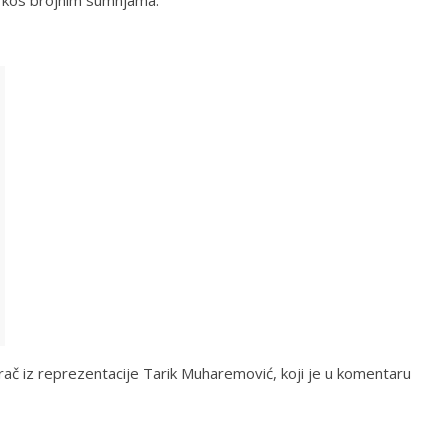
prkos brojnim sumnjama.
rač iz reprezentacije Tarik Muharemović, koji je u komentaru