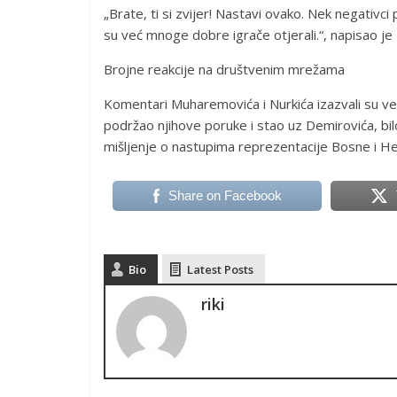
„Brate, ti si zvijer! Nastavi ovako. Nek negativci p
su već mnoge dobre igrače otjerali.“, napisao je 
Brojne reakcije na društvenim mrežama
Komentari Muharemovića i Nurkića izazvali su vel
podržao njihove poruke i stao uz Demirovića, bilo
mišljenje o nastupima reprezentacije Bosne i H
Share on Facebook
Bio
Latest Posts
riki