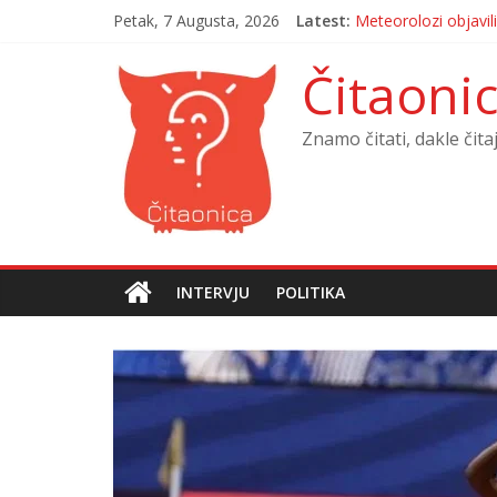
Petak, 7 Augusta, 2026
Latest:
Meteorolozi objavili
OGLASILA SE DIRE
Krivična prijava prot
Čitaoni
Sigurnosna situacij
MUK U BANJOJ LUCI: 
Znamo čitati, dakle čita
INTERVJU
POLITIKA