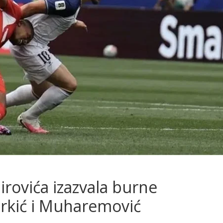
rovića izazvala burne
Nurkić i Muharemović