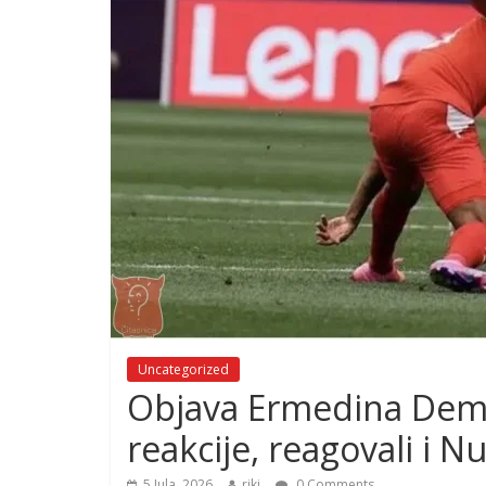
Uncategorized
Objava Ermedina Demi
reakcije, reagovali i 
5 Jula, 2026
riki
0 Comments