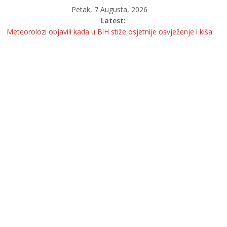
Petak, 7 Augusta, 2026
Latest:
Meteorolozi objavili kada u BiH stiže osjetnije osvježenje i kiša
OGLASILA SE DIREKTORICA KOJA JE URUČILA OTKAZE
BOŠNJACIMA
Krivična prijava protiv Ilije Cvitanovića izazvala nove reakcije
Sigurnosna situacija u Bosni i Hercegovini ozbiljno je narušena?
MUK U BANJOJ LUCI: Pitanje upućeno Željki Cvijanović i dalje bez
odgovora