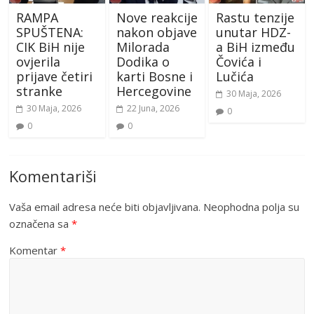
RAMPA
Nove reakcije
Rastu tenzije
SPUŠTENA:
nakon objave
unutar HDZ-
CIK BiH nije
Milorada
a BiH između
ovjerila
Dodika o
Čovića i
prijave četiri
karti Bosne i
Lučića
stranke
Hercegovine
30 Maja, 2026
30 Maja, 2026
22 Juna, 2026
0
0
0
Komentariši
Vaša email adresa neće biti objavljivana.
Neophodna polja su
označena sa
*
Komentar
*