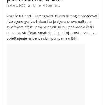
6 Jula, 2026
riki
0 Comments
Vozače u Bosni i Hercegovini uskoro bi mogle obradovati
niže cijene goriva. Nakon što je cijena sirove nafte na
svjetskom tržištu pala na najniži nivo u posljednja četiri
mjeseca, stručnjaci smatraju da postoji prostor za novo
pojeftinjenje na benzinskim pumpama u BiH.