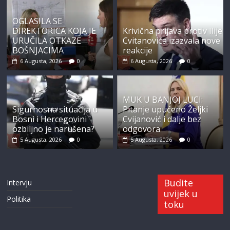
OGLASILA SE
DIREKTORICA KOJA JE
Krivična prijava protiv Ilije
URUČILA OTKAZE
Cvitanovića izazvala nove
BOŠNJACIMA
reakcije
6 Augusta, 2026
0
6 Augusta, 2026
0
MUK U BANJOJ LUCI:
Sigurnosna situacija u
Pitanje upućeno Željki
Bosni i Hercegovini
Cvijanović i dalje bez
ozbiljno je narušena?
odgovora
5 Augusta, 2026
0
5 Augusta, 2026
0
Budite
Intervju
uvijek u
Politika
toku