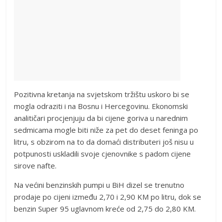
Pozitivna kretanja na svjetskom tržištu uskoro bi se
mogla odraziti i na Bosnu i Hercegovinu. Ekonomski
analitičari procjenjuju da bi cijene goriva u narednim
sedmicama mogle biti niže za pet do deset feninga po
litru, s obzirom na to da domaći distributeri još nisu u
potpunosti uskladili svoje cjenovnike s padom cijene
sirove nafte.
Na većini benzinskih pumpi u BiH dizel se trenutno
prodaje po cijeni između 2,70 i 2,90 KM po litru, dok se
benzin Super 95 uglavnom kreće od 2,75 do 2,80 KM.