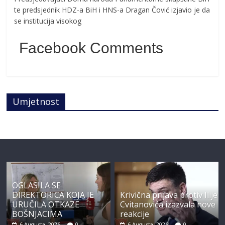
te predsjednik HDZ-a BiH i HNS-a Dragan Čović izjavio je da
se institucija visokog
Facebook Comments
Umjetnost
OGLASILA SE
DIREKTORICA KOJA JE
Krivična prijava protiv Ilije
URUČILA OTKAZE
Cvitanovića izazvala nove
BOŠNJACIMA
reakcije
6 Augusta, 2026
0
6 Augusta, 2026
0