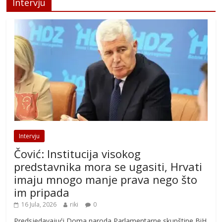
Intervju
Intervju
Čović: Institucija visokog
predstavnika mora se ugasiti, Hrvati
imaju mnogo manje prava nego što
im pripada
16 Jula, 2026
riki
0
Predsjedavajući Doma naroda Parlamentarne skupštine BiH