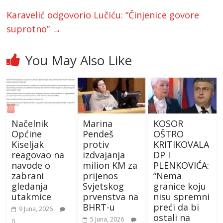
Karavelić odgovorio Lučiću: “Činjenice govore
suprotno”
→
You May Also Like
Načelnik
Marina
KOSOR
Općine
Pendeš
OŠTRO
Kiseljak
protiv
KRITIKOVALA
reagovao na
izdvajanja
DP I
navode o
milion KM za
PLENKOVIĆA:
zabrani
prijenos
“Nema
gledanja
Svjetskog
granice koju
utakmice
prvenstva na
nisu spremni
BHRT-u
preći da bi
9 Juna, 2026
ostali na
5 Juna, 2026
0