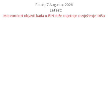
Petak, 7 Augusta, 2026
Latest:
Meteorolozi objavili kada u BiH stiže osjetnije osvježenje i kiša
OGLASILA SE DIREKTORICA KOJA JE URUČILA OTKAZE
BOŠNJACIMA
Krivična prijava protiv Ilije Cvitanovića izazvala nove reakcije
Sigurnosna situacija u Bosni i Hercegovini ozbiljno je narušena?
MUK U BANJOJ LUCI: Pitanje upućeno Željki Cvijanović i dalje bez
odgovora