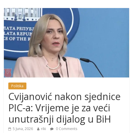
Politika
Cvijanović nakon sjednice
PIC-a: Vrijeme je za veći
unutrašnji dijalog u BiH
5 Juna, 2026
riki
0 Comments