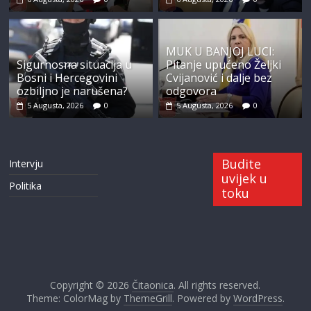
MUK U BANJOJ LUCI:
Sigurnosna situacija u
Pitanje upućeno Željki
Bosni i Hercegovini
Cvijanović i dalje bez
ozbiljno je narušena?
odgovora
5 Augusta, 2026
0
5 Augusta, 2026
0
Budite
Intervju
uvijek u
Politika
toku
Copyright © 2026
Čitaonica
. All rights reserved.
Theme: ColorMag by
ThemeGrill
. Powered by
WordPress
.