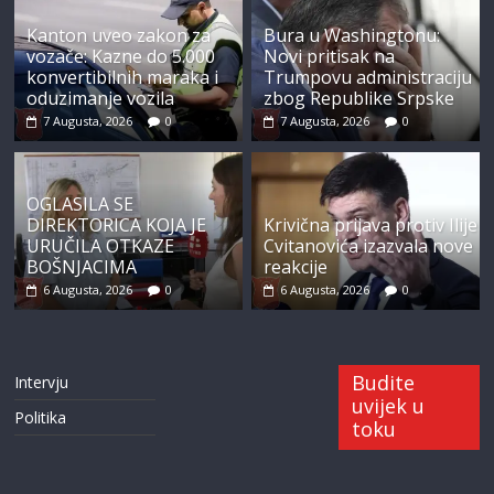
Kanton uveo zakon za
Bura u Washingtonu:
vozače: Kazne do 5.000
Novi pritisak na
konvertibilnih maraka i
Trumpovu administraciju
oduzimanje vozila
zbog Republike Srpske
7 Augusta, 2026
0
7 Augusta, 2026
0
OGLASILA SE
DIREKTORICA KOJA JE
Krivična prijava protiv Ilije
URUČILA OTKAZE
Cvitanovića izazvala nove
BOŠNJACIMA
reakcije
6 Augusta, 2026
0
6 Augusta, 2026
0
Budite
Intervju
uvijek u
Politika
toku