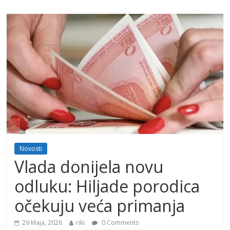
Novosti
Vlada donijela novu
odluku: Hiljade porodica
očekuju veća primanja
29 Maja, 2026
riki
0 Comments