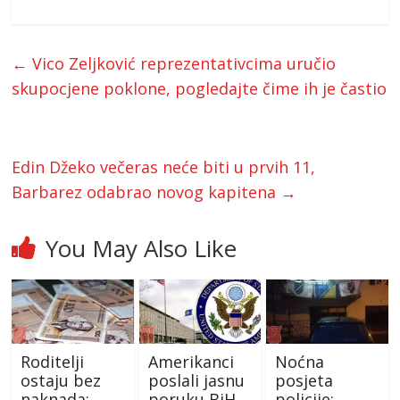
←
Vico Zeljković reprezentativcima uručio
skupocjene poklone, pogledajte čime ih je častio
Edin Džeko večeras neće biti u prvih 11,
Barbarez odabrao novog kapitena
→
You May Also Like
Roditelji
Amerikanci
Noćna
ostaju bez
poslali jasnu
posjeta
naknada:
poruku BiH
policije: