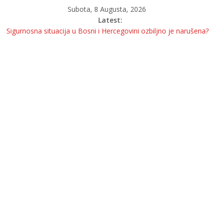
Subota, 8 Augusta, 2026
Latest:
Sigurnosna situacija u Bosni i Hercegovini ozbiljno je narušena?
Kanton uveo zakon za vozače: Kazne do 5.000 konvertibilnih
maraka i oduzimanje vozila
Bura u Washingtonu: Novi pritisak na Trumpovu administraciju
zbog Republike Srpske
OGLASILA SE DIREKTORICA KOJA JE URUČILA OTKAZE
BOŠNJACIMA
Krivična prijava protiv Ilije Cvitanovića izazvala nove reakcije