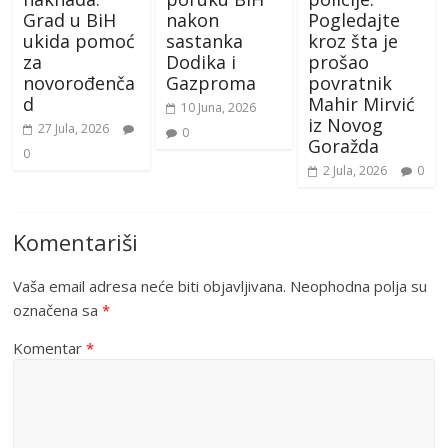
Grad u BiH
nakon
Pogledajte
ukida pomoć
sastanka
kroz šta je
za
Dodika i
prošao
novorođenča
Gazproma
povratnik
d
Mahir Mirvić
10 Juna, 2026
iz Novog
27 Jula, 2026
0
Goražda
0
2 Jula, 2026
0
Komentariši
Vaša email adresa neće biti objavljivana.
Neophodna polja su
označena sa
*
Komentar
*