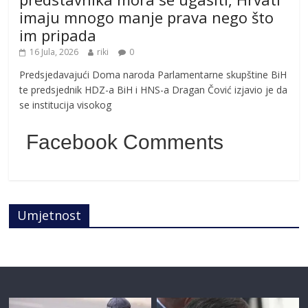
imaju mnogo manje prava nego što
im pripada
16 Jula, 2026
riki
0
Predsjedavajući Doma naroda Parlamentarne skupštine BiH
te predsjednik HDZ-a BiH i HNS-a Dragan Čović izjavio je da
se institucija visokog
Facebook Comments
Umjetnost