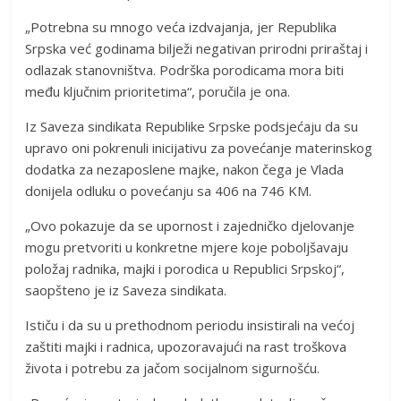
„Potrebna su mnogo veća izdvajanja, jer Republika
Srpska već godinama bilježi negativan prirodni priraštaj i
odlazak stanovništva. Podrška porodicama mora biti
među ključnim prioritetima“, poručila je ona.
Iz Saveza sindikata Republike Srpske podsjećaju da su
upravo oni pokrenuli inicijativu za povećanje materinskog
dodatka za nezaposlene majke, nakon čega je Vlada
donijela odluku o povećanju sa 406 na 746 KM.
„Ovo pokazuje da se upornost i zajedničko djelovanje
mogu pretvoriti u konkretne mjere koje poboljšavaju
položaj radnika, majki i porodica u Republici Srpskoj“,
saopšteno je iz Saveza sindikata.
Ističu i da su u prethodnom periodu insistirali na većoj
zaštiti majki i radnica, upozoravajući na rast troškova
života i potrebu za jačom socijalnom sigurnošću.